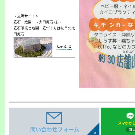
＜交流サイト＞
庭石・造園 ～太田庭石 様～
庭石販売と造園 庭づくりは岐阜の太
田庭石