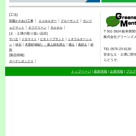
[工法]
｜
｜
｜
田園かさあげ工事
エコホルダー
グルーサンド
ガンリ
｜
｜
｜
ョクマット
タフグリーン
モルタル
〒501-3924 岐阜
[土・土壌の取り扱い品目]
株式会社グリーンズ
｜
｜
｜
サバ土
ドロマイト
ビオトープサンド
ミネラルオーシャ
｜
｜
｜
｜
｜
ン
砕石
木曽砂(細砂）・屋上緑化用土
畑土
真砂土
砂
TEL 0575-23-6130
利
安全な土・土壌に関
[製品情報]
らどうぞ。
｜
ガーデンボックス
トップページ
|
最新情報
|
企業情報
|
ブログ