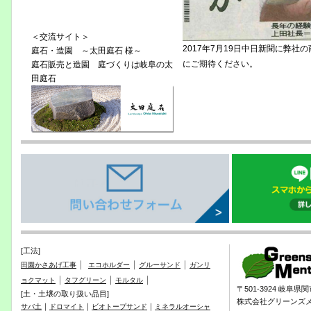
＜交流サイト＞
2017年7月19日中日新聞に弊
庭石・造園 ～太田庭石 様～
にご期待ください。
庭石販売と造園 庭づくりは岐阜の太
田庭石
[工法]
｜
｜
｜
田園かさあげ工事
エコホルダー
グルーサンド
ガンリ
｜
｜
｜
ョクマット
タフグリーン
モルタル
〒501-3924 岐阜
[土・土壌の取り扱い品目]
株式会社グリーンズ
｜
｜
｜
サバ土
ドロマイト
ビオトープサンド
ミネラルオーシャ