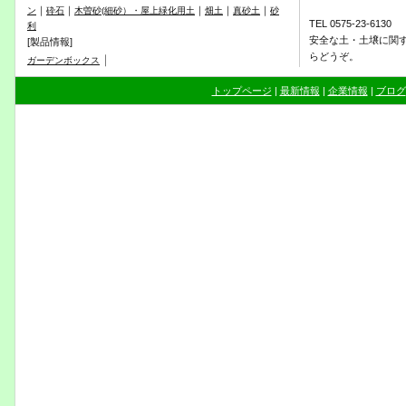
｜
｜
｜
｜
｜
ン
砕石
木曽砂(細砂）・屋上緑化用土
畑土
真砂土
砂
TEL 0575-23-6130
利
安全な土・土壌に関
[製品情報]
らどうぞ。
｜
ガーデンボックス
トップページ
|
最新情報
|
企業情報
|
ブログ