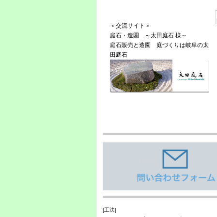
＜交流サイト＞
庭石・造園 ～太田庭石 様～
庭石販売と造園 庭づくりは岐阜の太
田庭石
[工法]