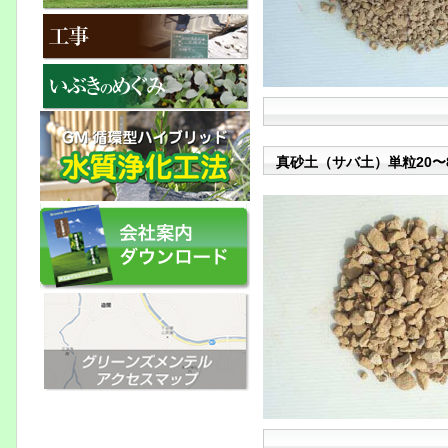
真砂土（サバ土）単粒20〜