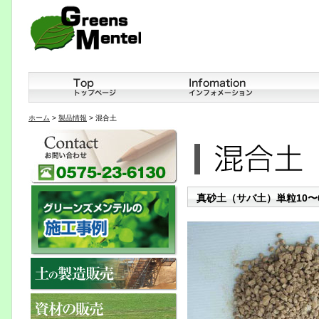
ホーム
>
製品情報
> 混合土
真砂土（サバ土）単粒10〜