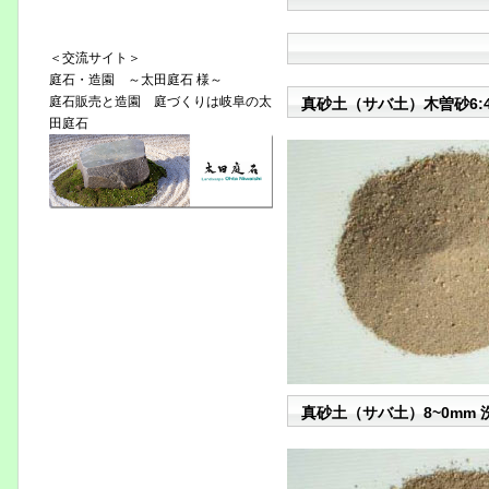
＜交流サイト＞
庭石・造園 ～太田庭石 様～
庭石販売と造園 庭づくりは岐阜の太
真砂土（サバ土）木曽砂6:
田庭石
真砂土（サバ土）8~0mm 洗