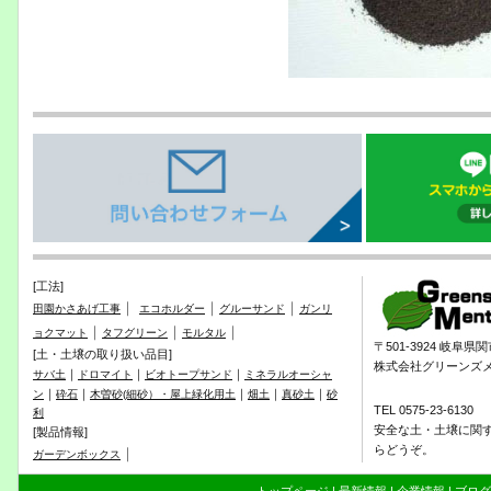
[工法]
｜
｜
｜
田園かさあげ工事
エコホルダー
グルーサンド
ガンリ
｜
｜
｜
ョクマット
タフグリーン
モルタル
〒501-3924 岐阜
[土・土壌の取り扱い品目]
株式会社グリーンズ
｜
｜
｜
サバ土
ドロマイト
ビオトープサンド
ミネラルオーシャ
｜
｜
｜
｜
｜
ン
砕石
木曽砂(細砂）・屋上緑化用土
畑土
真砂土
砂
TEL 0575-23-6130
利
安全な土・土壌に関
[製品情報]
らどうぞ。
｜
ガーデンボックス