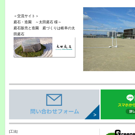
＜交流サイト＞
庭石・造園 ～太田庭石 様～
庭石販売と造園 庭づくりは岐阜の太
田庭石
[工法]