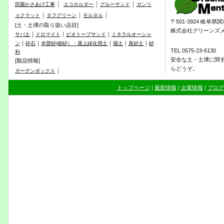
｜
｜
｜
田園かさあげ工事
エコホルダー
グルーサンド
ガンリ
｜
｜
｜
ョクマット
タフグリーン
モルタル
〒501-3924 岐阜
[土・土壌の取り扱い品目]
株式会社グリーンズ
｜
｜
｜
サバ土
ドロマイト
ビオトープサンド
ミネラルオーシャ
｜
｜
｜
｜
｜
ン
砕石
木曽砂(細砂）・屋上緑化用土
畑土
真砂土
砂
TEL 0575-23-6130
利
安全な土・土壌に関
[製品情報]
らどうぞ。
｜
ガーデンボックス
トップページ
|
最新情報
|
企業情報
|
ブログ