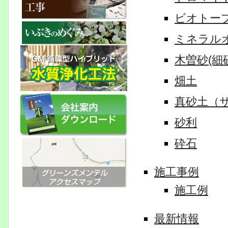
ビオトー
ミネラル
木曽砂(細
畑土
真砂土（
砂利
砕石
施工事例
施工例
最新情報