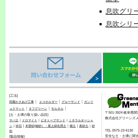
息吹グリ
息吹シリ
[工法]
｜
｜
｜
田園かさあげ工事
エコホルダー
グルーサンド
ガンリ
｜
｜
｜
ョクマット
タフグリーン
モルタル
〒501-3924 岐阜
[土・土壌の取り扱い品目]
株式会社グリーンズ
｜
｜
｜
サバ土
ドロマイト
ビオトープサンド
ミネラルオーシャ
｜
｜
｜
｜
｜
ン
砕石
木曽砂(細砂）・屋上緑化用土
畑土
真砂土
砂
TEL 0575-23-6130
利
安全な土・土壌に関
[製品情報]