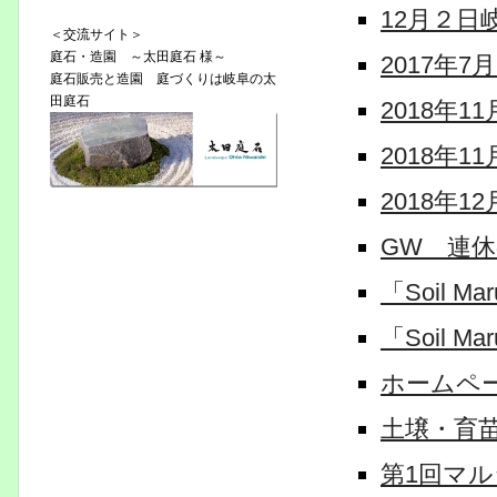
12月２日
＜交流サイト＞
庭石・造園 ～太田庭石 様～
2017年
庭石販売と造園 庭づくりは岐阜の太
田庭石
2018年
2018年
2018年
GW 連
「Soil 
「Soil M
ホームペ
土壌・育
第1回マ