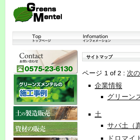
サイトマップ
ページ 1 of 2 :
次
企業情報
グリーン
土
サバ土（
ドロマイ