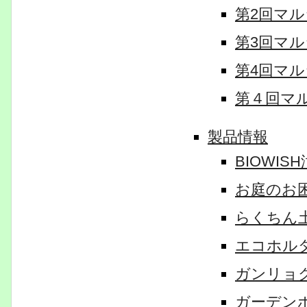
第2回マ
第3回マ
第4回マ
第４回マ
製品情報
BIOWIS
お庭のお
らくちん土
エコホル
ガンリョ
ガーデン